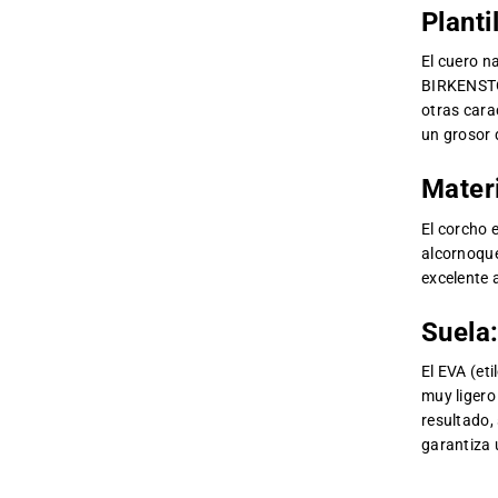
Planti
El cuero na
BIRKENSTOC
otras cara
un grosor 
Materi
El corcho e
alcornoque
excelente 
Suela
El EVA (eti
muy ligero
resultado,
garantiza 