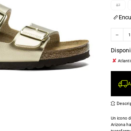
37
Encu
Quantity
Decrea
quanti
for
Disponi
Birken
✘
Arizon
Atlanti
Birko-
Flor
-
A
Gold
-
Mujer
Descri
Un icono d
Arizona ha