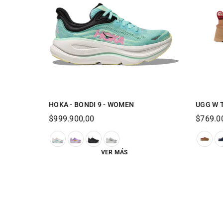
HOKA - BONDI 9 - WOMEN
UGG W T
Regular
Regular
$999.900,00
$769.0
price
price