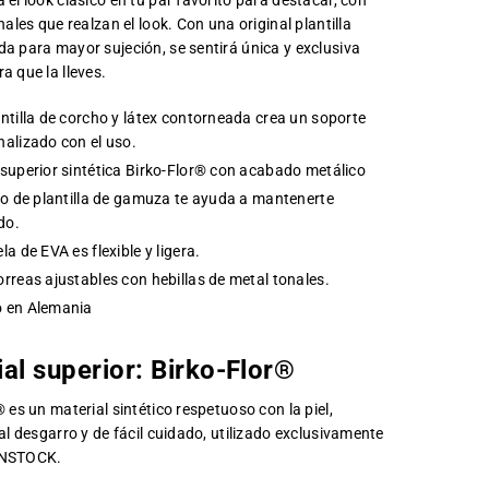
 el look clásico en tu par favorito para destacar, con
nales que realzan el look. Con una original plantilla
a para mayor sujeción, se sentirá única y exclusiva
a que la lleves.
ntilla de corcho y látex contorneada crea un soporte
nalizado con el uso.
 superior sintética Birko-Flor® con acabado metálico
rro de plantilla de gamuza te ayuda a mantenerte
do.
la de EVA es flexible y ligera.
rreas ajustables con hebillas de metal tonales.
 en Alemania
ial superior:
Birko-Flor®
 es un material sintético respetuoso con la piel,
 al desgarro y de fácil cuidado, utilizado exclusivamente
ENSTOCK.