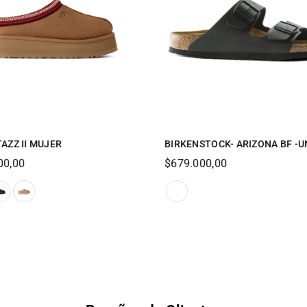
AZZ II MUJER
BIRKENSTOCK- ARIZONA BF -U
Regular
00,00
$679.000,00
price