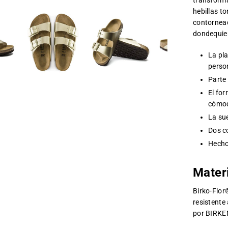
transforma
hebillas to
contornead
dondequier
La pla
perso
Parte
El fo
cómo
La sue
Dos co
Hecho
Mater
Birko-Flor®
resistente
por BIRK