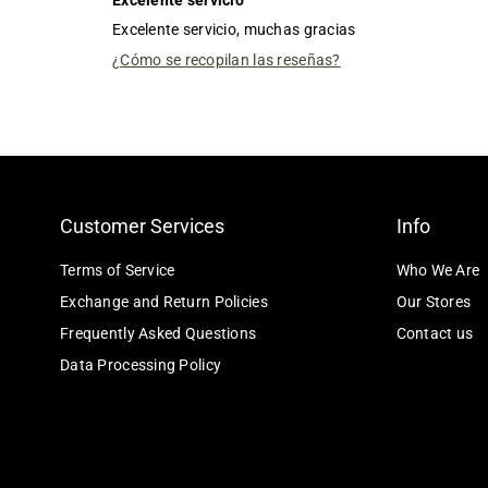
Excelente servicio, muchas gracias
¿Cómo se recopilan las reseñas?
Customer Services
Info
Terms of Service
Who We Are
Exchange and Return Policies
Our Stores
Frequently Asked Questions
Contact us
Data Processing Policy