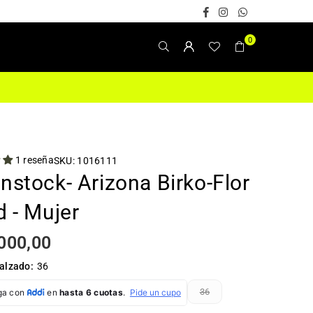
Facebook
Instagram
Whatsapp
0
1 reseña
SKU:
1016111
nstock- Arizona Birko-Flor
d - Mujer
000,00
calzado:
36
36