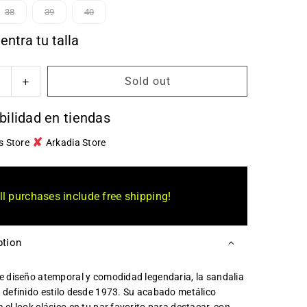
38
39
40
entra tu talla
Sold out
se
Increase
ty
quantity
for
bilidad en tiendas
stock-
Birkenstock-
✘
a
Arizona
s Store
Arkadia Store
Birko-
Flor
-
ll purchases include free shipping!
Gold
-
Mujer
ption
e diseño atemporal y comodidad legendaria, la sandalia
 definido estilo desde 1973. Su acabado metálico