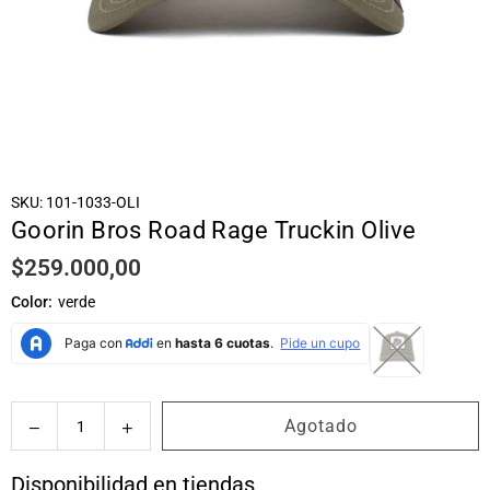
SKU:
101-1033-OLI
Goorin Bros Road Rage Truckin Olive
$259.000,00
Precio
habitual
Color:
verde
Cantidad
Agotado
Disponibilidad en tiendas