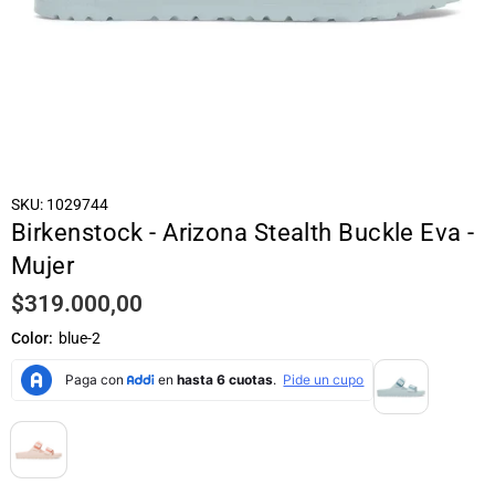
SKU:
1029744
Birkenstock - Arizona Stealth Buckle Eva -
Mujer
$319.000,00
Precio
habitual
Color:
blue-2