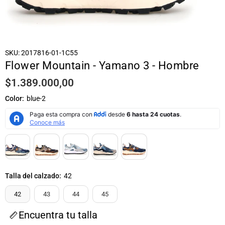
SKU:
2017816-01-1C55
Flower Mountain - Yamano 3 - Hombre
$1.389.000,00
Precio
habitual
Color:
blue-2
Talla del calzado:
42
42
43
44
45
Encuentra tu talla