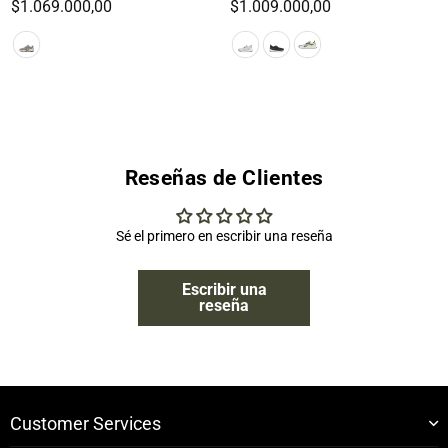
Precio
Precio
$1.069.000,00
$1.009.000,00
habitual
habitual
Reseñas de Clientes
Sé el primero en escribir una reseña
Escribir una
reseña
Customer Services